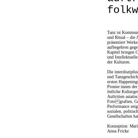
folkw
Tanz ist Kommunik
und Ritual – die
präsentiert Werk
aufbegehren gege
Kapitel bringen C
und Intellektuell
der Kulturen.
Die interdiszipli
und Tanzgeschicht
ersten Happening
Pionier:innen de
östliche Kulturge
Auftritten asiati
Fotografien, Ge
Performance zeig
sozialen, politis
Gesellschaften ha
Konzeption: Mari
Anna Fricke