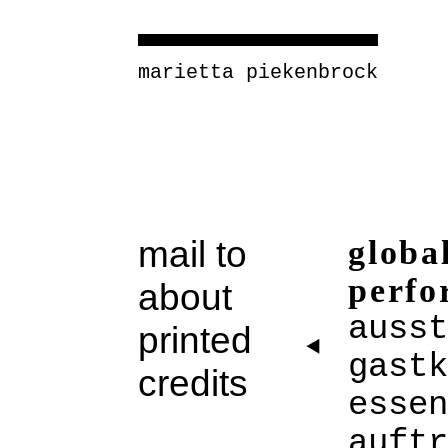
marietta piekenbrock
mail to
globa
perfo
about
ausst
printed
gastk
credits
essen
auftr