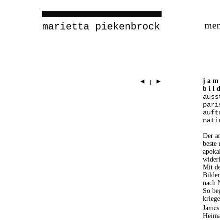
me
marietta piekenbrock
j a m 
◄
►
I
b i l 
auss
pari
auft
nati
Der a
beste
apokal
widerl
Mit de
Bilde
nach N
So beg
kriege
J
ames
Heima