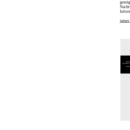
gezei
Nacht
Infor
james