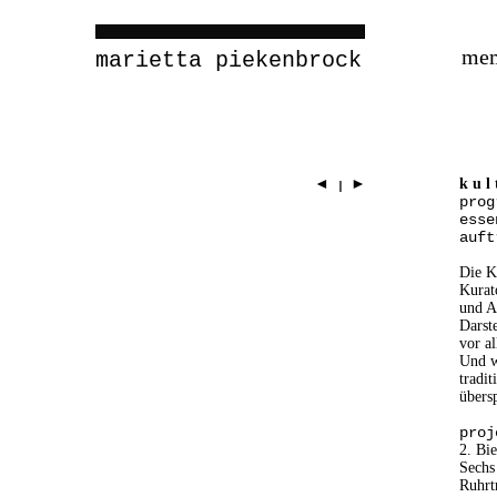
me
marietta piekenbrock
◄
►
k u l 
I
prog
esse
auft
Die K
Kurat
und A
Darst
vor a
Und w
tradi
übers
proj
2. Bi
Sechs
Ruhrt