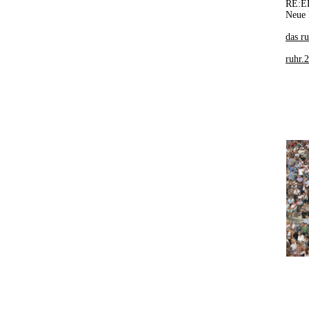
RE:ED
Neue 
das r
ruhr.