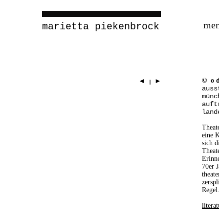
me
marietta piekenbrock
© o d 
◄
►
I
auss
münc
auft
land
Theate
eine K
sich d
Theate
Erinne
70er 
theate
zerspl
Regel
liter