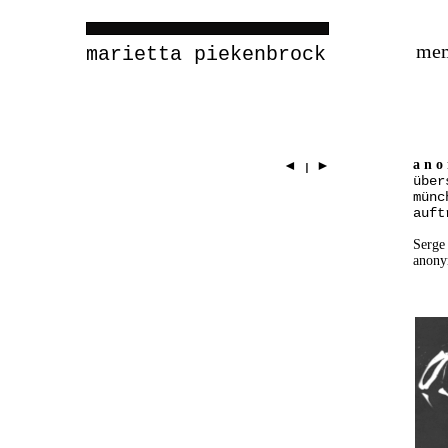
me
marietta piekenbrock
a n o
◄
►
I
über
münc
auft
Serge
anony