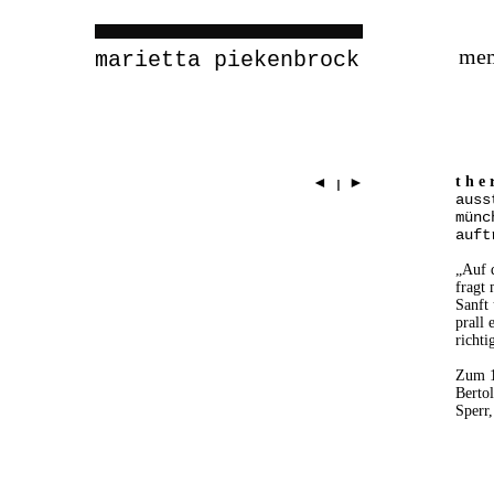
me
marietta piekenbrock
t h e 
◄
►
I
auss
münc
auft
„Auf d
fragt
Sanft
prall 
richti
Zum 1
Bertol
Sperr,