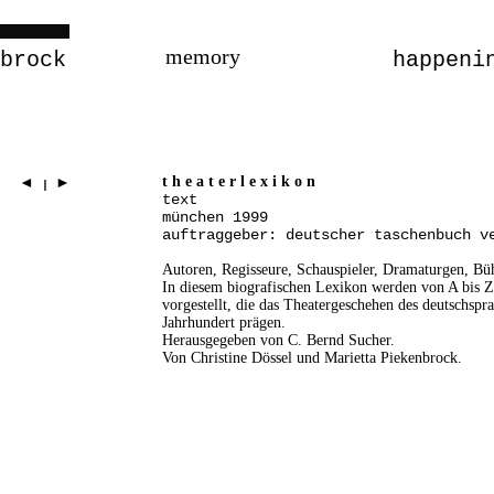
memory
brock
happeni
t h e a t e r l e x i k o n
◄
►
I
text
münchen 1999
auftraggeber: deutscher taschenbuch v
Autoren, Regisseure, Schauspieler, Dramaturgen, Büh
In diesem biografischen Lexikon werden von A bis Z
vorgestellt, die das Theatergeschehen des deutschsp
Jahrhundert prägen.
Herausgegeben von C. Bernd Sucher.
Von Christine Dössel und Marietta Piekenbrock.